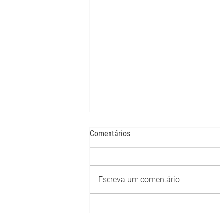
Comentários
Escreva um comentário
I Conferência Livre Nacional das
Distrofias Musculares