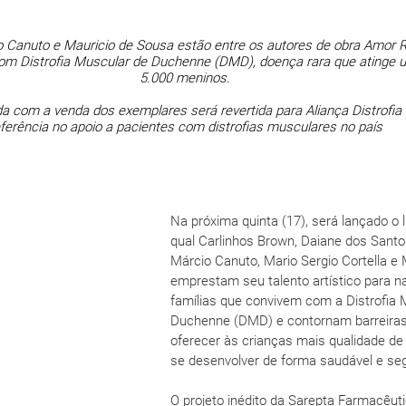
o Canuto e Mauricio de Sousa estão entre os autores de obra Amor R
 com Distrofia Muscular de Duchenne (DMD), doença rara que atinge u
5.000 meninos.
 com a venda dos exemplares será revertida para Aliança Distrofia Br
ferência no apoio a pacientes com distrofias musculares no país
Na próxima quinta (17), será lançado o l
qual Carlinhos Brown, Daiane dos Santos
Márcio Canuto, Mario Sergio Cortella e 
emprestam seu talento artístico para nar
famílias que convivem com a Distrofia 
Duchenne (DMD) e contornam barreiras 
oferecer às crianças mais qualidade de
se desenvolver de forma saudável e se
O projeto inédito da Sarepta Farmacêutic