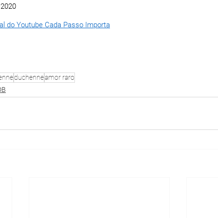
 2020 
al do Youtube Cada Passo Importa
henne
duchenne
amor raro
DB