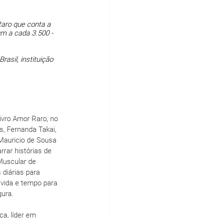
aro que conta a 
m a cada 3.500 - 
asil, instituição 
ivro Amor Raro, no 
, Fernanda Takai, 
Mauricio de Sousa 
rar histórias de 
Muscular de 
diárias para 
 vida e tempo para 
gura.
a, líder em 