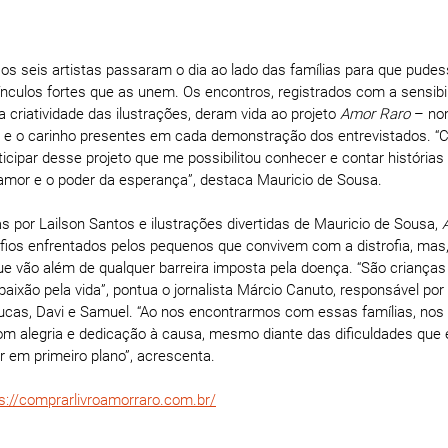
, os seis artistas passaram o dia ao lado das famílias para que pudes
vínculos fortes que as unem. Os encontros, registrados com a sensibil
a criatividade das ilustrações, deram vida ao projeto 
Amor Raro
 – no
 e o carinho presentes em cada demonstração dos entrevistados. “C
rticipar desse projeto que me possibilitou conhecer e contar histórias
amor e o poder da esperança”, destaca Mauricio de Sousa.
s por Lailson Santos e ilustrações divertidas de Mauricio de Sousa, 
afios enfrentados pelos pequenos que convivem com a distrofia, mas,
 vão além de qualquer barreira imposta pela doença. “São crianças fel
ixão pela vida”, pontua o jornalista Márcio Canuto, responsável por 
Lucas, Davi e Samuel. “Ao nos encontrarmos com essas famílias, no
m alegria e dedicação à causa, mesmo diante das dificuldades que 
 em primeiro plano”, acrescenta.
s://comprarlivroamorraro.com.br/