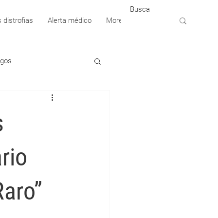
 distrofias
Alerta médico
More
igos
s
rio
Raro”