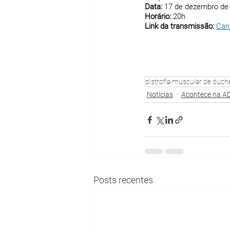
Data: 
17 de dezembro de
Horário: 
20h
Link da transmissão: 
Can
distrofia muscular de duc
Notícias
Acontece na A
Posts recentes