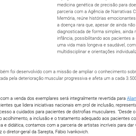
medicina genética de precisão para doe
parceria com a Agência de Narrativas C
Memória, reúne histórias emocionantes
a doença rara que, apesar de ainda não 
diagnosticada de forma simples, ainda n
infância, possibilitando aos pacientes a
uma vida mais longeva e saudável, com
multidisciplinar e orientações individual
ambém foi desenvolvido com a missão de ampliar o conhecimento sob
izada pela deterioração muscular progressiva e afeta um a cada 3.50
com a venda dos exemplares será integralmente revertida para 
Alia
entes que lidera iniciativas nacionais em prol de inclusão, representa
esso a cuidados para pacientes de distrofias musculares. 
“Desde o
 o acolhimento, a inclusão e o tratamento adequado aos pacientes c
a e didática, contamos com a parceria de artistas incríveis para dar 
diz o diretor-geral da Sarepta, Fábio Ivankovich.