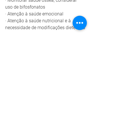
· Monitorar saúde óssea; considerar 
uso de bifosfonatos
· Atenção à saúde emocional
· Atenção à saúde nutricional e à 
necessidade de modificações dietéticas
Concluindo, é importante reforçar que 
este texto é um resumo do conteúdo 
das duas partes do consenso brasileiro 
sobre a DMD e é altamente 
recomendada a leitura do documento 
na íntegra para maiores informações. 
Além disso, é necessário entender que 
a ciência está sempre progredindo e 
que desde a publicação do nosso 
consenso muitas outras publicações 
sobre a doença já se tornaram 
disponíveis, fazendo com que seja 
necessária em breve a atualização das 