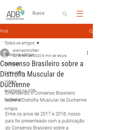
Post
Todos os artigos
aliancadistrofiabr
Todos os artigos
22 de set. de 2020
6 min de leitura
Consenso Brasileiro sobre a
Notícias
Distrofia Muscular de
Links úteis
Vídeos
Duchenne
Acontece na ADB
Entendendo o Consenso Brasileiro 
Cuidados
sobre a Distrofia Muscular de Duchenne
Artigos
Entre os anos de 2017 e 2018, nosso 
país foi presenteado com a publicação 
do Consenso Brasileiro sobre a 