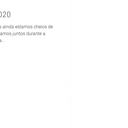
020
s ainda estamos cheios de
zamos juntos durante a
...
E