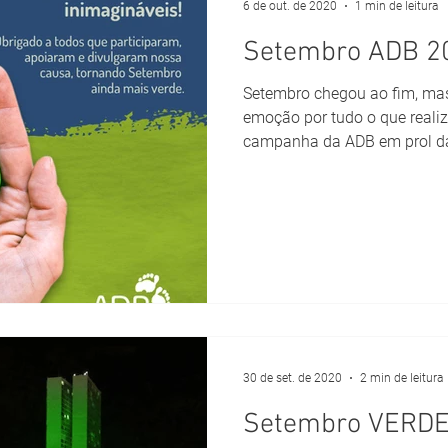
6 de out. de 2020
1 min de leitura
Setembro ADB 2
Setembro chegou ao fim, ma
emoção por tudo o que reali
campanha da ADB em prol da
30 de set. de 2020
2 min de leitura
Setembro VERD