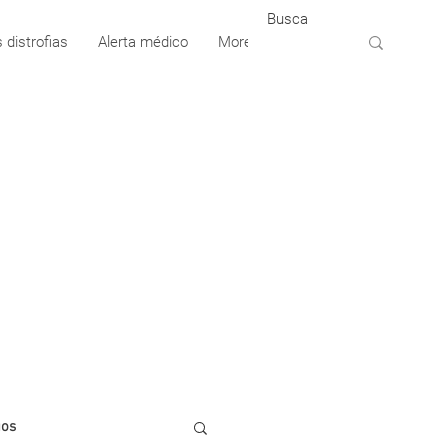
 distrofias
Alerta médico
More
gos