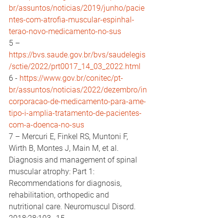
br/assuntos/noticias/2019/junho/pacie
ntes-com-atrofia-muscular-espinhal-
terao-novo-medicamento-no-sus
5 – 
https://bvs.saude.gov.br/bvs/saudelegis
/sctie/2022/prt0017_14_03_2022.html
6 - 
https://www.gov.br/conitec/pt-
br/assuntos/noticias/2022/dezembro/in
corporacao-de-medicamento-para-ame-
tipo-i-amplia-tratamento-de-pacientes-
com-a-doenca-no-sus
7 – Mercuri E, Finkel RS, Muntoni F, 
Wirth B, Montes J, Main M, et al. 
Diagnosis and management of spinal 
muscular atrophy: Part 1: 
Recommendations for diagnosis, 
rehabilitation, orthopedic and 
nutritional care. Neuromuscul Disord. 