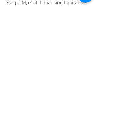
Scarpa M, et al. Enhancing Equitable 
Access to Rare Disease Diagnosis and 
Treatment around the World: A Review 
of Evidence, Policies, and Challenges. 
Int J Environ Res Public Health. 
2023;20(6).
10 - World Duchenne Organization. 
Newborn Screening for Duchenne 
Muscular Dystrophy: The Time to Start 
Is Now. 2024
Ver tudo
Posts recentes