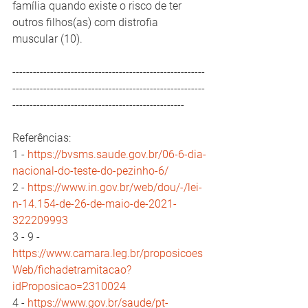
família quando existe o risco de ter 
outros filhos(as) com distrofia 
muscular (10).
--------------------------------------------------------
--------------------------------------------------------
-------------------------------------------------- 
Referências:
1 - 
https://bvsms.saude.gov.br/06-6-dia-
nacional-do-teste-do-pezinho-6/
2 - 
https://www.in.gov.br/web/dou/-/lei-
n-14.154-de-26-de-maio-de-2021-
322209993
3 - 9 - 
https://www.camara.leg.br/proposicoes
Web/fichadetramitacao?
idProposicao=2310024
4 - 
https://www.gov.br/saude/pt-