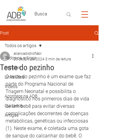
Post
Todos os artigos
aliancadistrofiabr
Todos os artigos
25 de jun. de 2024
3 min de leitura
Teste do pezinho
Notícias
O teste do pezinho é um exame que faz 
Links úteis
parte do Programa Nacional de 
Vídeos
Triagem Neonatal e possibilita o 
Acontece na ADB
diagnóstico nos primeiros dias de vida 
Cuidados
de um bebê para evitar diversas 
complicações decorrentes de doenças 
Artigos
metabólicas, genéticas ou infecciosas 
(1). Neste exame, é coletada uma gota 
de sangue do calcanhar do bebê. O 