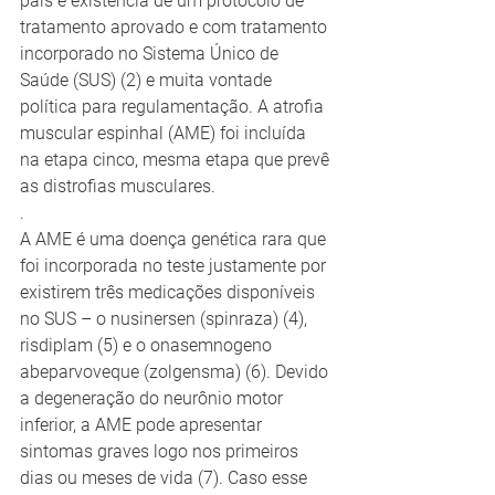
país e existência de um protocolo de 
tratamento aprovado e com tratamento 
incorporado no Sistema Único de 
Saúde (SUS) (2) e muita vontade 
política para regulamentação. A atrofia 
muscular espinhal (AME) foi incluída 
na etapa cinco, mesma etapa que prevê 
as distrofias musculares.
.
A AME é uma doença genética rara que 
foi incorporada no teste justamente por 
existirem três medicações disponíveis 
no SUS – o nusinersen (spinraza) (4), 
risdiplam (5) e o onasemnogeno 
abeparvoveque (zolgensma) (6). Devido 
a degeneração do neurônio motor 
inferior, a AME pode apresentar 
sintomas graves logo nos primeiros 
dias ou meses de vida (7). Caso esse 