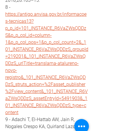
2018;28:103–15.
8 - 
https://antigo.anvisa.gov.br/informacoe
s-tecnicas13?
p_p_id=101_INSTANCE_R6VaZWsQDDz
S&p_p_col_id=column-
1&p_p_col_pos=1&p_p_col_count=2&_1
01_INSTANCE_R6VaZWsQDDzS_groupId
=219201&_101_INSTANCE_R6VaZWsQ
DDzS_urlTitle=translarna-atalureno-
novo-
registro&_101_INSTANCE_R6VaZWsQD
DzS_struts_action=%2Fasset_publisher
%2Fview_content&_101_INSTANCE_R6V
aZWsQDDzS_assetEntryId=5491903&_1
01_INSTANCE_R6VaZWsQDDzS_type=c
ontent
9 - Adachi T, El-Hattab AW, Jain R, 
Nogales Crespo KA, Quirland Lazo CI, 