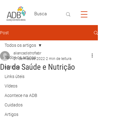
Post
Todos os artigos
aliancadistrofiabr
Todos os artigos
21 de mar. de 2022
2 min de leitura
Dia da Saúde e Nutrição
Notícias
Links úteis
Vídeos
Acontece na ADB
Cuidados
Artigos